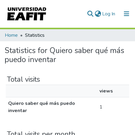
(current)
Log In
Communities & Collections
Home
Statistics
All of DSpace
Statistics for Quiero saber qué más
puedo inventar
Total visits
views
Quiero saber qué más puedo
1
inventar
Total visits per month