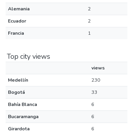
Alemania
2
Ecuador
2
Francia
1
Top city views
views
Medellín
230
Bogotá
33
Bahía Blanca
6
Bucaramanga
6
Girardota
6