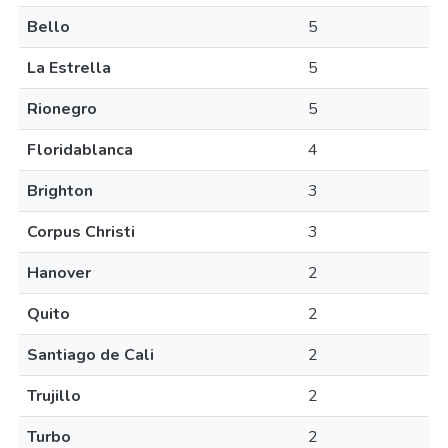
Bello
5
La Estrella
5
Rionegro
5
Floridablanca
4
Brighton
3
Corpus Christi
3
Hanover
2
Quito
2
Santiago de Cali
2
Trujillo
2
Turbo
2