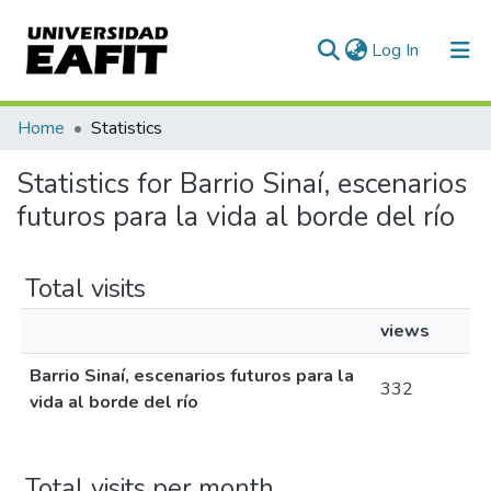
(current)
Log In
Communities & Collections
Home
Statistics
All of DSpace
Statistics for Barrio Sinaí, escenarios
futuros para la vida al borde del río
Total visits
views
Barrio Sinaí, escenarios futuros para la
332
vida al borde del río
Total visits per month