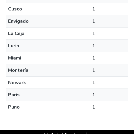
Cusco
1
Envigado
1
La Ceja
1
Lurin
1
Miami
1
Montería
1
Newark
1
Paris
1
Puno
1