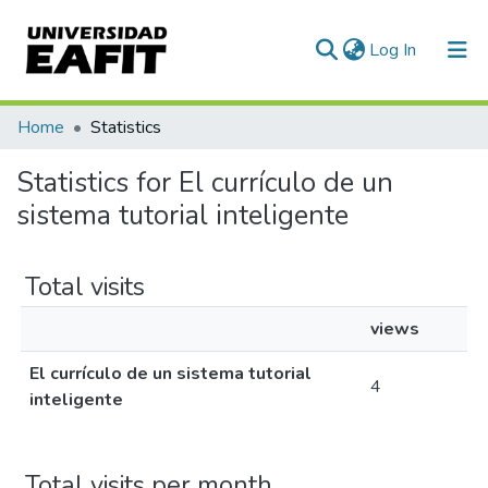
(current)
Log In
Communities & Collections
Home
Statistics
All of DSpace
Statistics for El currículo de un
sistema tutorial inteligente
Total visits
views
El currículo de un sistema tutorial
4
inteligente
Total visits per month