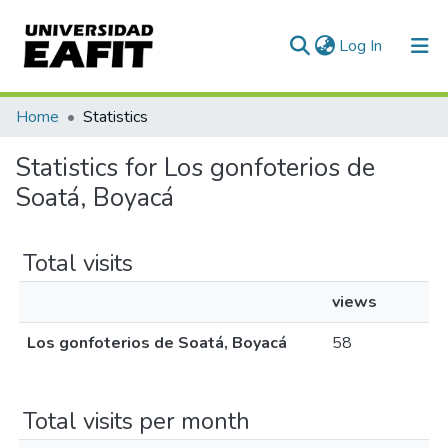
(current)
Log In
Communities & Collections
Home
Statistics
All of DSpace
Statistics for Los gonfoterios de
Soatá, Boyacá
Total visits
views
Los gonfoterios de Soatá, Boyacá
58
Total visits per month