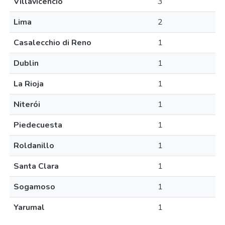
Villavicencio
3
Lima
2
Casalecchio di Reno
1
Dublin
1
La Rioja
1
Niterói
1
Piedecuesta
1
Roldanillo
1
Santa Clara
1
Sogamoso
1
Yarumal
1