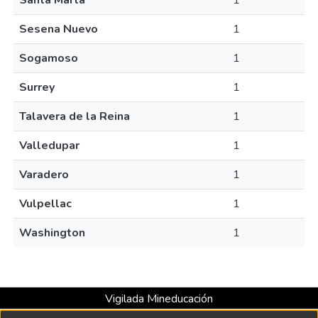
Santa Marta
1
Sesena Nuevo
1
Sogamoso
1
Surrey
1
Talavera de la Reina
1
Valledupar
1
Varadero
1
Vulpellac
1
Washington
1
Vigilada Mineducación
Universidad con Acreditación Institucional hasta 2026 -