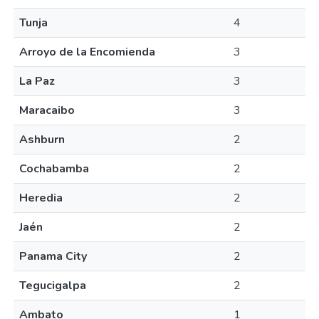
Tunja
4
Arroyo de la Encomienda
3
La Paz
3
Maracaibo
3
Ashburn
2
Cochabamba
2
Heredia
2
Jaén
2
Panama City
2
Tegucigalpa
2
Ambato
1