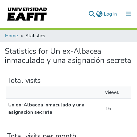
(current)
Log In
Communities & Collections
Home
Statistics
All of DSpace
Statistics for Un ex-Albacea
inmaculado y una asignación secreta
Total visits
views
Un ex-Albacea inmaculado y una
16
asignación secreta
Total visits per month