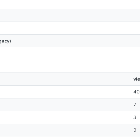
gacy)
vi
40
7
3
2