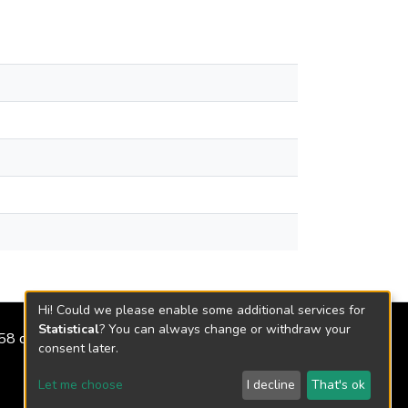
Hi! Could we please enable some additional services for
Statistical
? You can always change or withdraw your
2158 de 2018
consent later.
Let me choose
I decline
That's ok