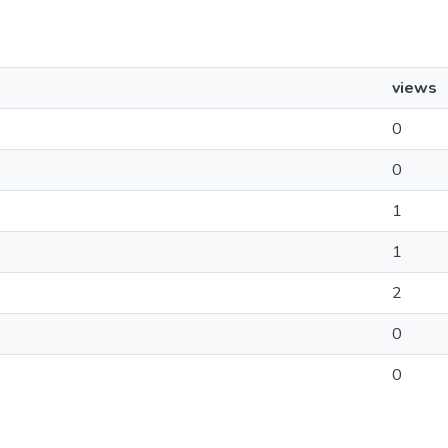
views
0
0
1
1
2
0
0