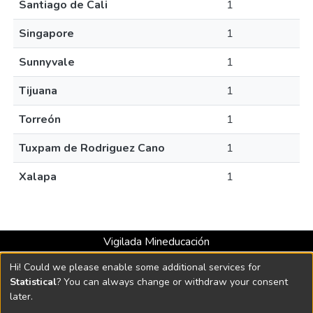
Santiago de Cali
1
Singapore
1
Sunnyvale
1
Tijuana
1
Torreón
1
Tuxpam de Rodriguez Cano
1
Xalapa
1
Vigilada Mineducación
Universidad con Acreditación Institucional hasta 2026 -
Hi! Could we please enable some additional services for
Resolución MEN 2158 de 2018
Statistical
? You can always change or withdraw your consent
later.