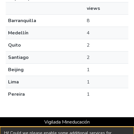
views
Barranquilla
8
Medellín
4
Quito
2
Santiago
2
Beijing
1
Lima
1
Pereira
1
Vigilada Mineducación
Universidad con Acreditación Institucional hasta 2026 -
Hi! Could we please enable some additional services for