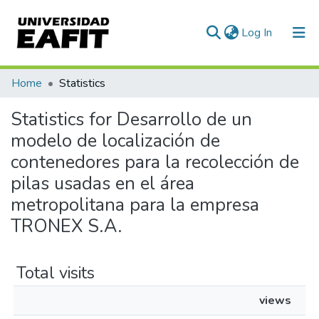
(current)
Log In
Communities & Collections
Home
Statistics
All of DSpace
Statistics for Desarrollo de un
modelo de localización de
contenedores para la recolección de
pilas usadas en el área
metropolitana para la empresa
TRONEX S.A.
Total visits
views