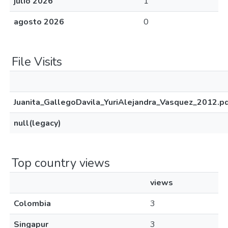
julio 2026
1
agosto 2026
0
File Visits
Juanita_GallegoDavila_YuriAlejandra_Vasquez_2012.p
null(legacy)
Top country views
views
Colombia
3
Singapur
3