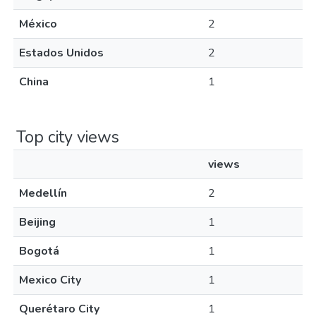
México
2
Estados Unidos
2
China
1
Top city views
views
Medellín
2
Beijing
1
Bogotá
1
Mexico City
1
Querétaro City
1