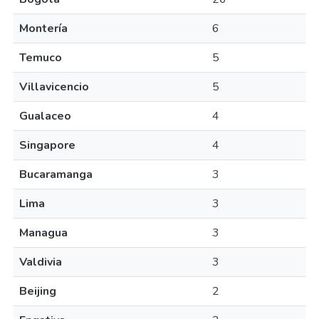
Montería
6
Temuco
5
Villavicencio
5
Gualaceo
4
Singapore
4
Bucaramanga
3
Lima
3
Managua
3
Valdivia
3
Beijing
2