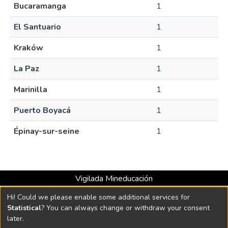
Bucaramanga
1
El Santuario
1
Kraków
1
La Paz
1
Marinilla
1
Puerto Boyacá
1
Épinay-sur-seine
1
Vigilada Mineducación
Universidad con Acreditación Institucional hasta 2026 -
Hi! Could we please enable some additional services for
Resolución MEN 2158 de 2018
Statistical
? You can always change or withdraw your consent
later.