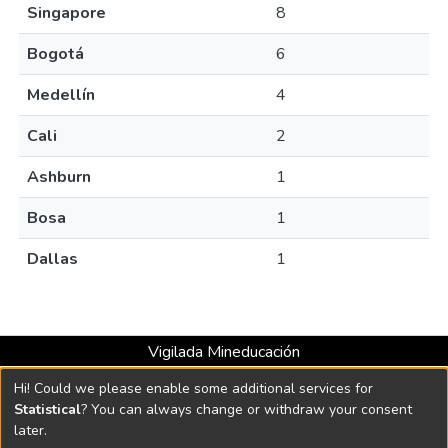
Singapore
8
Bogotá
6
Medellín
4
Cali
2
Ashburn
1
Bosa
1
Dallas
1
Vigilada Mineducación
Universidad con Acreditación Institucional hasta 2026 -
Hi! Could we please enable some additional services for
Resolución MEN 2158 de 2018
Statistical
? You can always change or withdraw your consent
later.