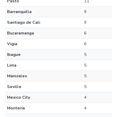
Pasto
11
Barranquilla
9
Santiago de Cali
9
Bucaramanga
6
Vigia
6
Ibague
5
Lima
5
Manizales
5
Seville
5
Mexico City
4
Montería
4