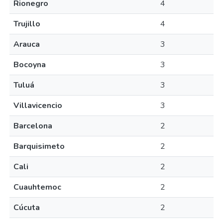
Rionegro
4
Trujillo
4
Arauca
3
Bocoyna
3
Tuluá
3
Villavicencio
3
Barcelona
2
Barquisimeto
2
Cali
2
Cuauhtemoc
2
Cúcuta
2