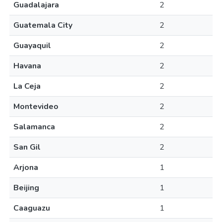
Guadalajara
2
Guatemala City
2
Guayaquil
2
Havana
2
La Ceja
2
Montevideo
2
Salamanca
2
San Gil
2
Arjona
1
Beijing
1
Caaguazu
1