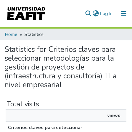
(current)
Log In
Communities & Collections
Home
Statistics
All of DSpace
Statistics for Criterios claves para
seleccionar metodologías para la
gestión de proyectos de
(infraestructura y consultoría) TI a
nivel empresarial
Total visits
views
Criterios claves para seleccionar