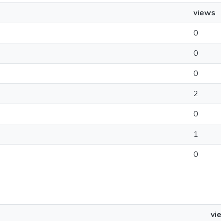
views
0
0
0
2
0
1
0
vi