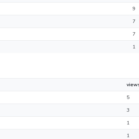
9
7
7
1
view
5
3
1
1