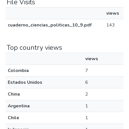
File Visits
views
cuaderno_ciencias_politicas_10_9.pdf
143
Top country views
views
Colombia
7
Estados Unidos
6
China
2
Argentina
1
Chile
1