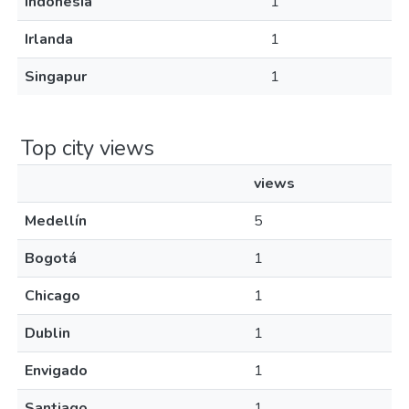
Indonesia
1
Irlanda
1
Singapur
1
Top city views
views
Medellín
5
Bogotá
1
Chicago
1
Dublin
1
Envigado
1
Santiago
1