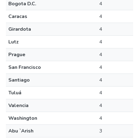
Bogota D.C.
4
Caracas
4
Girardota
4
Lutz
4
Prague
4
San Francisco
4
Santiago
4
Tuluá
4
Valencia
4
Washington
4
Abu `Arish
3