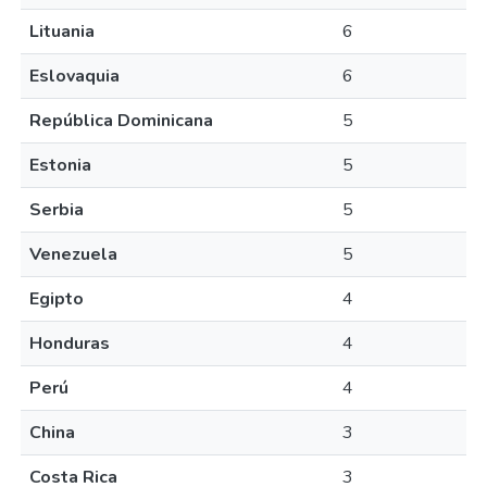
Lituania
6
Eslovaquia
6
República Dominicana
5
Estonia
5
Serbia
5
Venezuela
5
Egipto
4
Honduras
4
Perú
4
China
3
Costa Rica
3