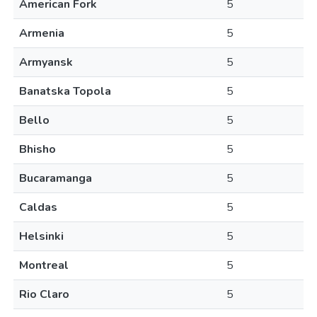
American Fork
5
Armenia
5
Armyansk
5
Banatska Topola
5
Bello
5
Bhisho
5
Bucaramanga
5
Caldas
5
Helsinki
5
Montreal
5
Rio Claro
5