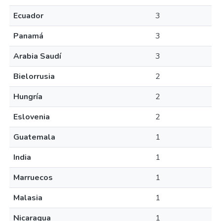
Ecuador
3
Panamá
3
Arabia Saudí
3
Bielorrusia
2
Hungría
2
Eslovenia
2
Guatemala
1
India
1
Marruecos
1
Malasia
1
Nicaragua
1