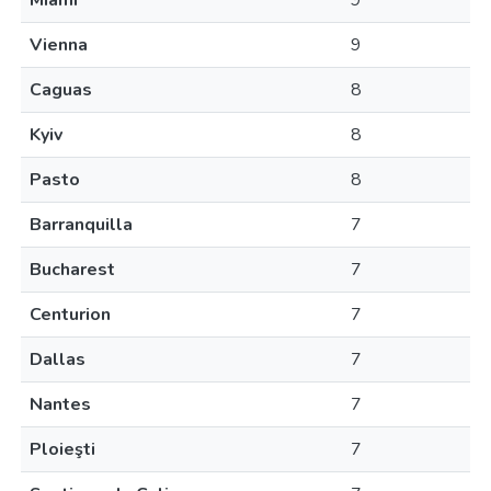
Miami
9
Vienna
9
Caguas
8
Kyiv
8
Pasto
8
Barranquilla
7
Bucharest
7
Centurion
7
Dallas
7
Nantes
7
Ploieşti
7