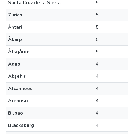
Santa Cruz de la Sierra
5
Zurich
5
Ähtäri
5
Åkarp
5
Ålsgårde
5
Agno
4
Akşehir
4
Alcanhões
4
Arenoso
4
Bilbao
4
Blacksburg
4