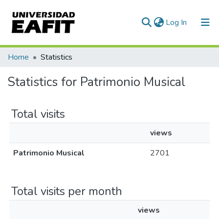
(current)
Log In
Communities & Collections
Home
Statistics
All of DSpace
Statistics for Patrimonio Musical
Total visits
views
Patrimonio Musical
2701
Total visits per month
views