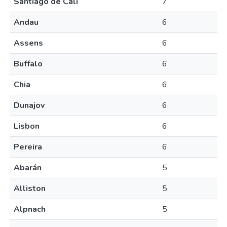
Santiago de Cali
7
Andau
6
Assens
6
Buffalo
6
Chia
6
Dunajov
6
Lisbon
6
Pereira
6
Abarán
5
Alliston
5
Alpnach
5