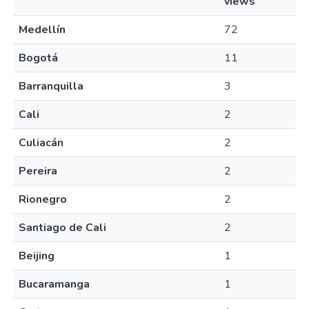
views
Medellín
72
Bogotá
11
Barranquilla
3
Cali
2
Culiacán
2
Pereira
2
Rionegro
2
Santiago de Cali
2
Beijing
1
Bucaramanga
1