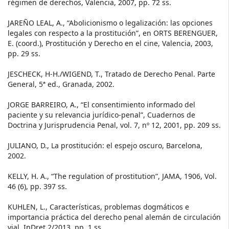
régimen de derechos, Valencia, 2007, pp. 72 ss.
JAREÑO LEAL, A., “Abolicionismo o legalización: las opciones
legales con respecto a la prostitución”, en ORTS BERENGUER,
E. (coord.), Prostitución y Derecho en el cine, Valencia, 2003,
pp. 29 ss.
JESCHECK, H-H./WIGEND, T., Tratado de Derecho Penal. Parte
General, 5ª ed., Granada, 2002.
JORGE BARREIRO, A., “El consentimiento informado del
paciente y su relevancia jurídico-penal”, Cuadernos de
Doctrina y Jurisprudencia Penal, vol. 7, nº 12, 2001, pp. 209 ss.
JULIANO, D., La prostitución: el espejo oscuro, Barcelona,
2002.
KELLY, H. A., “The regulation of prostitution”, JAMA, 1906, Vol.
46 (6), pp. 397 ss.
KUHLEN, L., Características, problemas dogmáticos e
importancia práctica del derecho penal alemán de circulación
vial, InDret 2/2013, pp. 1 ss.