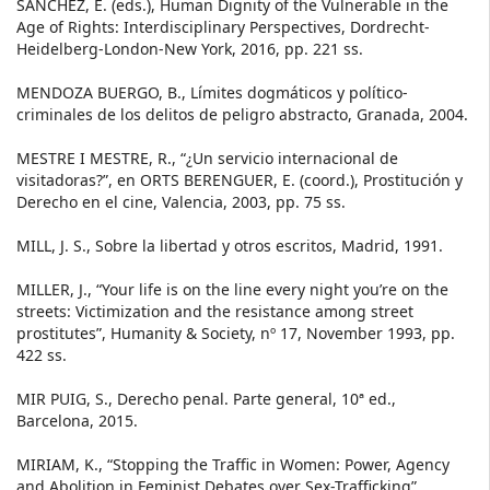
SÁNCHEZ, E. (eds.), Human Dignity of the Vulnerable in the
Age of Rights: Interdisciplinary Perspectives, Dordrecht-
Heidelberg-London-New York, 2016, pp. 221 ss.
MENDOZA BUERGO, B., Límites dogmáticos y político-
criminales de los delitos de peligro abstracto, Granada, 2004.
MESTRE I MESTRE, R., “¿Un servicio internacional de
visitadoras?”, en ORTS BERENGUER, E. (coord.), Prostitución y
Derecho en el cine, Valencia, 2003, pp. 75 ss.
MILL, J. S., Sobre la libertad y otros escritos, Madrid, 1991.
MILLER, J., “Your life is on the line every night you’re on the
streets: Victimization and the resistance among street
prostitutes”, Humanity & Society, nº 17, November 1993, pp.
422 ss.
MIR PUIG, S., Derecho penal. Parte general, 10ª ed.,
Barcelona, 2015.
MIRIAM, K., “Stopping the Traffic in Women: Power, Agency
and Abolition in Feminist Debates over Sex-Trafficking”,