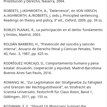
Prostitución y Derecho, Navarra, 2004.
ROBERTS, J./ASHWORTH, A., “Deterrence”, en VON HIRSCH,
A./ASHWORTH, A./ROBERTS, J. (eds.), Principled sentencing.
Readings on theory and policy, 3ª ed., Oxford, 2009, pp. 39 ss.
ROBLES PLANAS, R., La participación en el delito: fundamento
y límites, Madrid, 2003.
ROLDÁN BARBERO, H., “Prevención del suicidio y sanción
interna”, Anuario de Derecho Penal y Ciencias Penales, Tomo
40, Fasc. 3, 1987, pp. 625 ss.
RODRÍGUEZ HORCAJO, D., Comportamiento humano y pena
estatal: disuasión, cooperación y equidad, Madrid-Barcelona-
Buenos Aires-Sao Paulo, 2016.
ROMANO, M., “Zur Legitimation der Strafgesetze Zu Fähigkeit
und Grenzen der Rechtsgutstheorie”, en Strafrecht als
Scientia Universalis. Festschrift für Claus Roxin, Band 1,
Göttingen, 2011, pp. 155 ss.
ROTHMAN, E. F., “Should US Physicians Support the