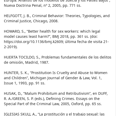
Europa. Análisis de los modelos de Suecia y los Países Bajos”,
Nueva Doctrina Penal, nº 2, 2005, pp. 771 ss.
HELFGOTT, J. B., Criminal Behavior: Theories, Typologies, and
Criminal Justice, Chicago, 2008.
HOWARD, S., “Better health for sex workers: which legal
model causes least harm?”, BMJ 2018, pp. 361 ss. (doi:
https://doi.org/10.1136/bmj.k2609; última fecha de visita 21-
2-2019).
HUERTA TOCILDO, S., Problemas fundamentales de los delitos
de omisión, Madrid, 1987.
HUNTER, S. K., “Prostitution Is Cruelty and Abuse to Women
and Children”, Michigan Journal of Gender & Law, Vol. 1,
Issue 1, 1993, pp. 91 ss.
HUSAK, D., “Malum Prohibitum and Retributivism”, en DUFF,
R. A./GREEN, S. P. (eds.), Defining Crimes. Essays on the
Special Part of the Criminal Law, 2005, Oxford, pp. 65 ss.
IGLESIAS SKULJ, A., “La prostitución y el trabajo sexual: las