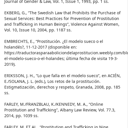
Journal of Gender & Law, Vol. 1, Issue 1, 1993, pp. 1 ss.
EKBERG, G., “The Swedish Law that Prohibits the Purchase of
Sexual Services: Best Practices for Prevention of Prostitution
and Trafficking in Human Beings”, Violence Against Women,
Vol. 10, Issue 10, 2004, pp. 1187 ss.
EMBRECHTS, E., “Prostitución. ¿El modelo sueco o el
holandés?, 11-12-2017 (disponible en:
https://traductorasparaaboliciondelaprostitucion.weebly.com/bl
el-modelo-sueco-o-el-holandes; última fecha de visita 19-3-
2019).
ERIKSSON, J. H., “Lo que falla en el modelo sueco”, en ACIÉN,
E./SOLANA, J. L. (eds.), Los retos de la prostitución.
Estigmatización, derechos y respeto, Granada, 2008, pp. 185
ss.
FARLEY, M./FRANZBLAU, K./KENNEDY, M. A., “Online
Prostitution and Trafficking”, Albany Law Review, Vol. 77.3,
2014, pp. 1039 ss.
FARLEY, M. ET AL., “Prostitution and Trafficking in Nine