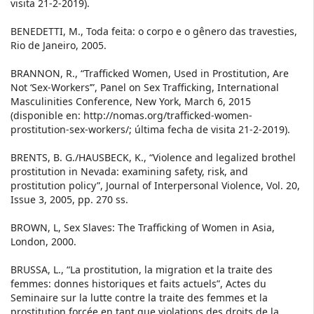
visita 21-2-2019).
BENEDETTI, M., Toda feita: o corpo e o gênero das travesties,
Rio de Janeiro, 2005.
BRANNON, R., “Trafficked Women, Used in Prostitution, Are
Not ‘Sex-Workers’”, Panel on Sex Trafficking, International
Masculinities Conference, New York, March 6, 2015
(disponible en: http://nomas.org/trafficked-women-
prostitution-sex-workers/; última fecha de visita 21-2-2019).
BRENTS, B. G./HAUSBECK, K., “Violence and legalized brothel
prostitution in Nevada: examining safety, risk, and
prostitution policy”, Journal of Interpersonal Violence, Vol. 20,
Issue 3, 2005, pp. 270 ss.
BROWN, L, Sex Slaves: The Trafficking of Women in Asia,
London, 2000.
BRUSSA, L., “La prostitution, la migration et la traite des
femmes: donnes historiques et faits actuels”, Actes du
Seminaire sur la lutte contre la traite des femmes et la
prostitution forcée en tant que violations des droits de la