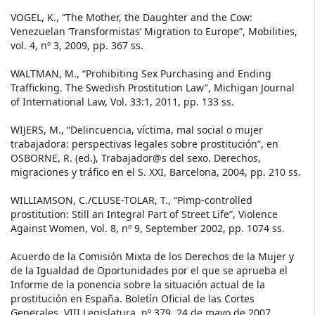
VOGEL, K., “The Mother, the Daughter and the Cow:
Venezuelan ‘Transformistas’ Migration to Europe”, Mobilities,
vol. 4, nº 3, 2009, pp. 367 ss.
WALTMAN, M., “Prohibiting Sex Purchasing and Ending
Trafficking. The Swedish Prostitution Law”, Michigan Journal
of International Law, Vol. 33:1, 2011, pp. 133 ss.
WIJERS, M., “Delincuencia, víctima, mal social o mujer
trabajadora: perspectivas legales sobre prostitución”, en
OSBORNE, R. (ed.), Trabajador@s del sexo. Derechos,
migraciones y tráfico en el S. XXI, Barcelona, 2004, pp. 210 ss.
WILLIAMSON, C./CLUSE-TOLAR, T., “Pimp-controlled
prostitution: Still an Integral Part of Street Life”, Violence
Against Women, Vol. 8, nº 9, September 2002, pp. 1074 ss.
Acuerdo de la Comisión Mixta de los Derechos de la Mujer y
de la Igualdad de Oportunidades por el que se aprueba el
Informe de la ponencia sobre la situación actual de la
prostitución en España. Boletín Oficial de las Cortes
Generales, VIII Legislatura, nº 379, 24 de mayo de 2007,