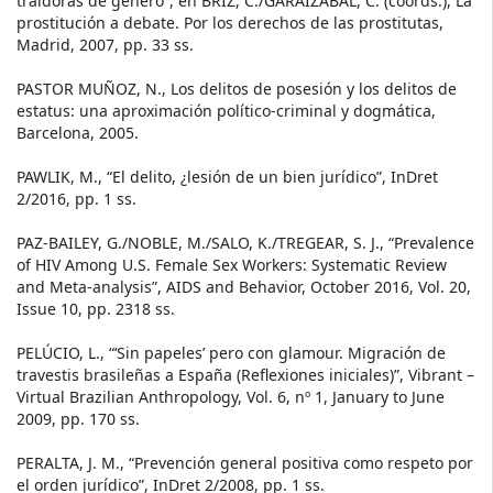
traidoras de género”, en BRIZ, C./GARAIZÁBAL, C. (coords.), La
prostitución a debate. Por los derechos de las prostitutas,
Madrid, 2007, pp. 33 ss.
PASTOR MUÑOZ, N., Los delitos de posesión y los delitos de
estatus: una aproximación político-criminal y dogmática,
Barcelona, 2005.
PAWLIK, M., “El delito, ¿lesión de un bien jurídico”, InDret
2/2016, pp. 1 ss.
PAZ-BAILEY, G./NOBLE, M./SALO, K./TREGEAR, S. J., “Prevalence
of HIV Among U.S. Female Sex Workers: Systematic Review
and Meta-analysis”, AIDS and Behavior, October 2016, Vol. 20,
Issue 10, pp. 2318 ss.
PELÚCIO, L., “‘Sin papeles’ pero con glamour. Migración de
travestis brasileñas a España (Reflexiones iniciales)”, Vibrant –
Virtual Brazilian Anthropology, Vol. 6, nº 1, January to June
2009, pp. 170 ss.
PERALTA, J. M., “Prevención general positiva como respeto por
el orden jurídico”, InDret 2/2008, pp. 1 ss.