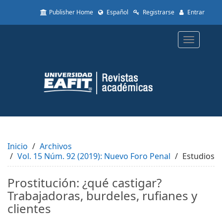
Quick
Publisher Home
Español
Registrarse
Entrar
jump
to
page
Toggle
content
navigatio
Main
Navigation
Main
Content
Sidebar
Inicio
Archivos
Vol. 15 Núm. 92 (2019): Nuevo Foro Penal
Estudios
Prostitución: ¿qué castigar?
Trabajadoras, burdeles, rufianes y
clientes