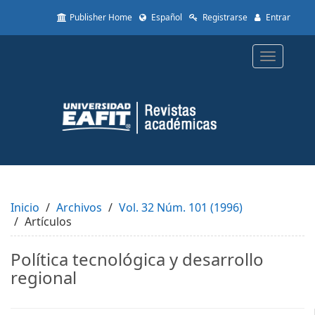
Quick
Publisher Home
Español
Registrarse
Entrar
jump
to
page
Toggle
content
navigatio
Main
Navigation
Main
Content
Sidebar
Inicio
Archivos
Vol. 32 Núm. 101 (1996)
Artículos
Política tecnológica y desarrollo
regional