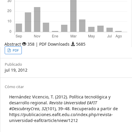
Abstract
358 | PDF Downloads
5685
Article
PDF
Sidebar
Publicado
jul 19, 2012
Article
Cómo citar
Details
Hernández Vicencio, T. (2012). Política tecnológica y
desarrollo regional.
Revista Universidad EAFIT
#DescubreyCrea
,
32
(101), 39–48. Recuperado a partir de
https://publicaciones.eafit.edu.co/index.php/revista-
universidad-eafit/article/view/1212