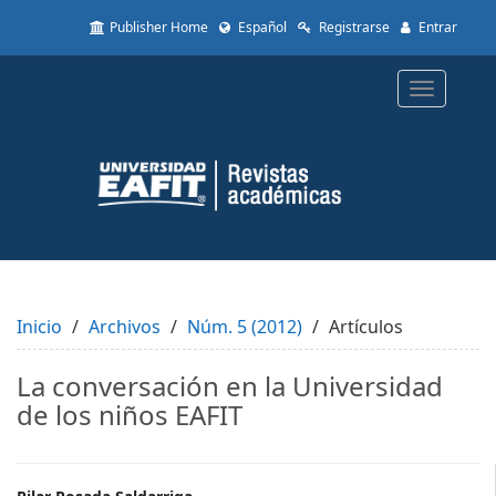
Quick
Publisher Home
Español
Registrarse
Entrar
jump
to
page
Toggle
content
navigatio
Main
Navigation
Main
Content
Sidebar
Inicio
Archivos
Núm. 5 (2012)
Artículos
La conversación en la Universidad
de los niños EAFIT