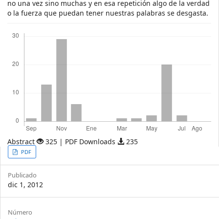
no una vez sino muchas y en esa repetición algo de la verdad
o la fuerza que puedan tener nuestras palabras se desgasta.
Descargas
Abstract
325 | PDF Downloads
235
Article
PDF
Sidebar
Publicado
dic 1, 2012
Article
Número