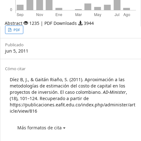
Abstract
1235 | PDF Downloads
3944
Article
PDF
Sidebar
Publicado
jun 5, 2011
Article
Cómo citar
Details
Díez B, J., & Gaitán Riaño, S. (2011). Aproximación a las
metodologías de estimación del costo de capital en los
proyectos de inversión. El caso colombiano.
AD-Minister
,
(18), 101–124. Recuperado a partir de
https://publicaciones.eafit.edu.co/index.php/administer/art
icle/view/816
Más formatos de cita