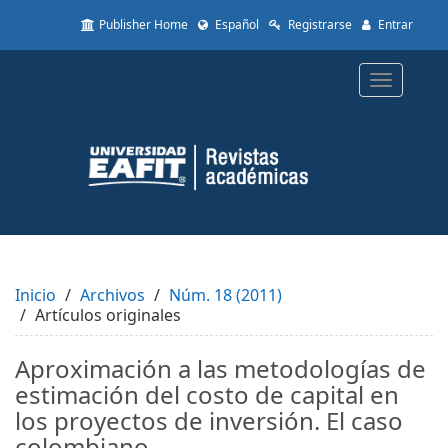
Quick
Publisher Home
Español
Registrarse
Entrar
jump
to
page
Toggle
content
navigatio
Main
Navigation
Main
Content
Sidebar
Inicio
Archivos
Núm. 18 (2011)
Artículos originales
Aproximación a las metodologías de
estimación del costo de capital en
los proyectos de inversión. El caso
colombiano