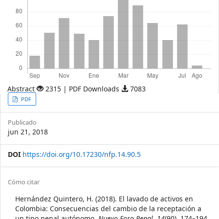
Abstract
2315 | PDF Downloads
7083
Article
PDF
Sidebar
Publicado
jun 21, 2018
DOI
https://doi.org/10.17230/nfp.14.90.5
Article
Cómo citar
Details
Hernández Quintero, H. (2018). El lavado de activos en
Colombia: Consecuencias del cambio de la receptación a
un tipo penal autónomo.
Nuevo Foro Penal
,
14
(90), 174–194.