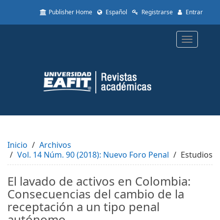
Quick
Publisher Home
Español
Registrarse
Entrar
jump
to
page
Toggle
content
navigatio
Main
Navigation
Main
Content
Sidebar
Inicio
Archivos
Vol. 14 Núm. 90 (2018): Nuevo Foro Penal
Estudios
El lavado de activos en Colombia:
Consecuencias del cambio de la
receptación a un tipo penal
autónomo