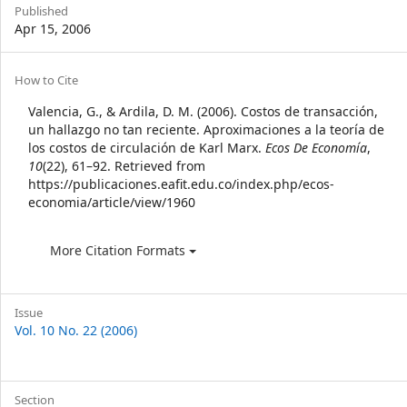
Sidebar
Published
Apr 15, 2006
Article
How to Cite
Details
Valencia, G., & Ardila, D. M. (2006). Costos de transacción,
un hallazgo no tan reciente. Aproximaciones a la teoría de
los costos de circulación de Karl Marx.
Ecos De Economía
,
10
(22), 61–92. Retrieved from
https://publicaciones.eafit.edu.co/index.php/ecos-
economia/article/view/1960
More Citation Formats
Issue
Vol. 10 No. 22 (2006)
Section