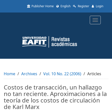
Quick
Publisher Home
English
Register
Login
jump
to
page
Toggle
content
navigatio
Main
Navigation
Main
Content
Sidebar
Home
Archives
Vol. 10 No. 22 (2006)
Articles
Costos de transacción, un hallazgo
no tan reciente. Aproximaciones a la
teoría de los costos de circulación
de Karl Marx