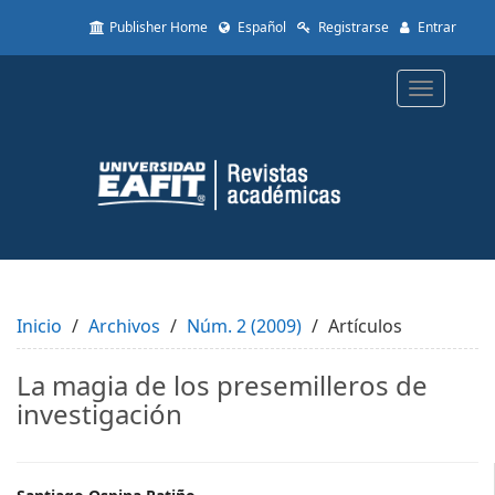
Quick
Publisher Home
Español
Registrarse
Entrar
jump
to
page
Toggle
content
navigatio
Main
Navigation
Main
Content
Sidebar
Inicio
Archivos
Núm. 2 (2009)
Artículos
La magia de los presemilleros de
investigación