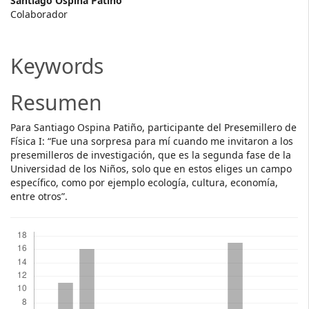
Main
Santiago Ospina Patiño
Colaborador
Article
Content
Keywords
Resumen
Para Santiago Ospina Patiño, participante del Presemillero de
Física I: “Fue una sorpresa para mí cuando me invitaron a los
presemilleros de investigación, que es la segunda fase de la
Universidad de los Niños, solo que en estos eliges un campo
específico, como por ejemplo ecología, cultura, economía,
entre otros”.
Descargas