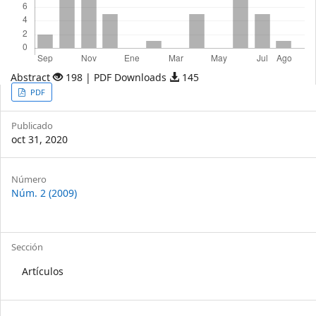
Abstract
198 | PDF Downloads
145
Article
PDF
Sidebar
Publicado
oct 31, 2020
Article
Número
Núm. 2 (2009)
Details
Sección
Artículos