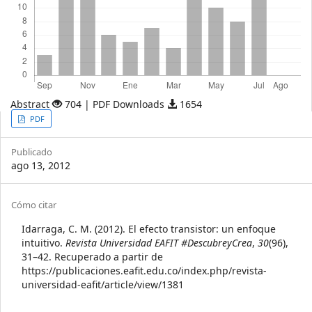
Abstract
704 | PDF Downloads
1654
Article
PDF
Sidebar
Publicado
ago 13, 2012
Article
Cómo citar
Details
Idarraga, C. M. (2012). El efecto transistor: un enfoque
intuitivo.
Revista Universidad EAFIT #DescubreyCrea
,
30
(96),
31–42. Recuperado a partir de
https://publicaciones.eafit.edu.co/index.php/revista-
universidad-eafit/article/view/1381