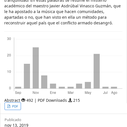
tranquilidad! En estas palabras se resume el misterio
académico del maestro Javier Asdrúbal Vinasco Guzmán, que
le ha apostado a la música que hacen comunidades,
apartadas o no, que han visto en ella un método para
reconstruir aquel país que el conflicto armado desangró.
Descargas
Abstract
492 | PDF Downloads
215
Article
PDF
Sidebar
Publicado
nov 13, 2019