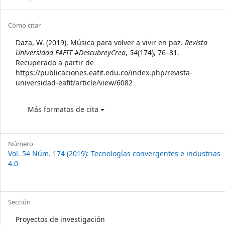
Article
Cómo citar
Details
Daza, W. (2019). Música para volver a vivir en paz.
Revista
Universidad EAFIT #DescubreyCrea
,
54
(174), 76–81.
Recuperado a partir de
https://publicaciones.eafit.edu.co/index.php/revista-
universidad-eafit/article/view/6082
Más formatos de cita
Número
Vol. 54 Núm. 174 (2019): Tecnologías convergentes e industrias
4.0
Sección
Proyectos de investigación