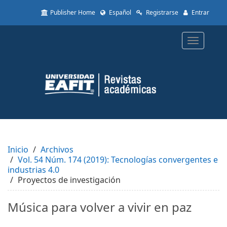
Quick
Publisher Home
Español
Registrarse
Entrar
jump
to
page
Toggle
content
navigatio
Main
Navigation
Main
Content
Sidebar
Inicio
Archivos
Vol. 54 Núm. 174 (2019): Tecnologías convergentes e
industrias 4.0
Proyectos de investigación
Música para volver a vivir en paz