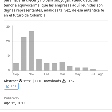
para hacerla crecer y no para subyugar. Puedo decir, sin
temor a equivocarme, que las empresas aquí reunidas son
dignas representantes, adalides tal vez, de esa auténtica fe
en el futuro de Colombia.
Descargas
Abstract
1558 | PDF Downloads
3162
Article
PDF
Sidebar
Publicado
ago 15, 2012