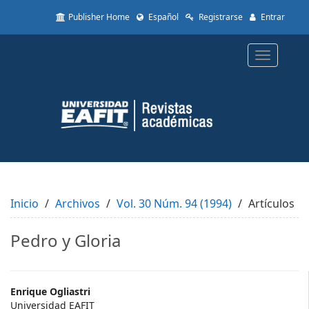
Quick
Publisher Home
Español
Registrarse
Entrar
jump
to
page
Toggle
content
navigatio
Main
Navigation
Main
Content
Sidebar
Inicio
Archivos
Vol. 30 Núm. 94 (1994)
Artículos
Pedro y Gloria
Main
Enrique Ogliastri
Universidad EAFIT