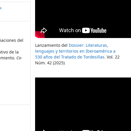
o-
diaciones del
Lanzamiento del
Dossier: Literaturas,
lenguajes y territorios en Iberoamérica a
tivo de la
530 años del Tratado de Tordesillas
. Vol. 22
imiento.
Co-
Núm. 42 (2025)