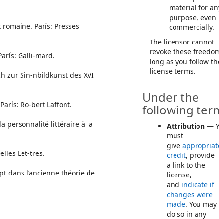
material for an
purpose, even
t romaine. París: Presses
commercially.
The licensor cannot
revoke these freedo
arís: Galli-mard.
long as you follow th
license terms.
h zur Sin-nbildkunst des XVI
Under the
París: Ro-bert Laffont.
following ter
la personnalité littéraire à la
Attribution
— Y
must
give
appropriat
lles Let-tres.
credit
, provide
a link to the
ept dans l’ancienne théorie de
license,
and
indicate if
changes were
made
. You may
do so in any