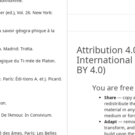
é Bonhomme.
 (ed.), Vol. 26. New York:
u savoir géogra-phique à la
Attribution 4.
 Madrid: Trotta.
International
logique du Ti-mée de Platon.
BY 4.0)
 París: Édi-tions A. et J. Picard.
You are free 
Share
— copy 
ion.
redistribute th
material in any
 De l’Amour. In Convivium.
medium or for
Adapt
— remix
transform, and
é des âmes. París: Les Belles
build upon the