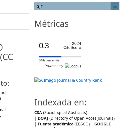
sjr
Métricas
0.3
2024
0
CiteScore
(CC
54th percentile
Powered by
to:
and
e
Indexada en:
mat
CSA
(Sociological Abstracts)
,
|
DOAJ
(Directory of Open Acces Journals)
|
Fuente académica
(EBSCO) |
GOOGLE