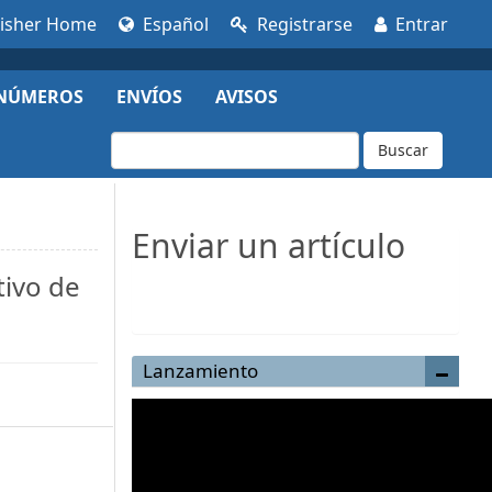
lisher Home
Español
Registrarse
Entrar
NÚMEROS
ENVÍOS
AVISOS
Buscar
Enviar un artículo
tivo de
Enviar un artículo
Lanzamiento