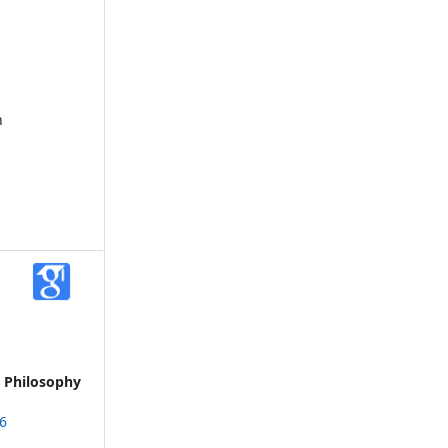
a
n
l
n Philosophy
76