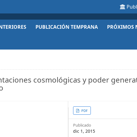
Pub
NTERIORES
PUBLICACIÓN TEMPRANA
PRÓXIMOS 
ntaciones cosmológicas y poder genera
o
Article
PDF
Sidebar
Publicado
dic 1, 2015