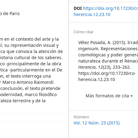
DOI
https://doi.org/10.17230/c
o de Paris
herencia.12.23.10
Article
Cómo citar
 en el contexto del arte y la
Details
Vélez Posada, A. (2015). Irra
l, su representación visual y
ingenium. Representaciones
ica que convoca la atención de
cosmológicas y poder genera
historia cultural de los saberes.
naturaleza durante el Renac
fico -principalmente de la obra
Herencia
,
12
(23), 233–262.
stica -particularmente en el De
https://doi.org/10.17230/co-
n, el texto interroga una
herencia.12.23.10
or Marco Antonio Raimondi
 conclusión, el texto pretende
odernidad, marco filosófico
Más formatos de cita
aleza terrestre y de la
Número
Vol. 12 Núm. 23 (2015)