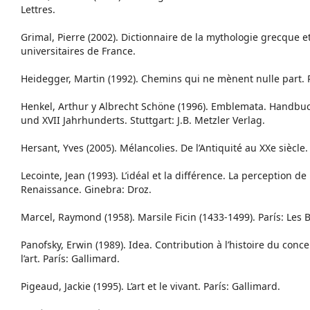
Lettres.
Grimal, Pierre (2002). Dictionnaire de la mythologie grecque e
universitaires de France.
Heidegger, Martin (1992). Chemins qui ne mènent nulle part. P
Henkel, Arthur y Albrecht Schöne (1996). Emblemata. Handbuc
und XVII Jahrhunderts. Stuttgart: J.B. Metzler Verlag.
Hersant, Yves (2005). Mélancolies. De l’Antiquité au XXe siècle. 
Lecointe, Jean (1993). L’idéal et la différence. La perception de 
Renaissance. Ginebra: Droz.
Marcel, Raymond (1958). Marsile Ficin (1433-1499). París: Les Be
Panofsky, Erwin (1989). Idea. Contribution à l’histoire du conc
l’art. París: Gallimard.
Pigeaud, Jackie (1995). L’art et le vivant. París: Gallimard.