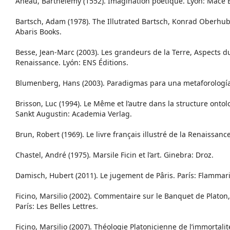
Aneau, Barthélemy (1552). Imagination poétique. Lyón: Mac
Bartsch, Adam (1978). The Illutrated Bartsch, Konrad Oberhuber
Abaris Books.
Besse, Jean-Marc (2003). Les grandeurs de la Terre, Aspects d
Renaissance. Lyón: ENS Éditions.
Blumenberg, Hans (2003). Paradigmas para una metaforología.
Brisson, Luc (1994). Le Même et l’autre dans la structure onto
Sankt Augustin: Academia Verlag.
Brun, Robert (1969). Le livre français illustré de la Renaissance.
Chastel, André (1975). Marsile Ficin et l’art. Ginebra: Droz.
Damisch, Hubert (2011). Le jugement de Pâris. París: Flammar
Ficino, Marsilio (2002). Commentaire sur le Banquet de Platon,
París: Les Belles Lettres.
Ficino, Marsilio (2007). Théologie Platonicienne de l’immortalit