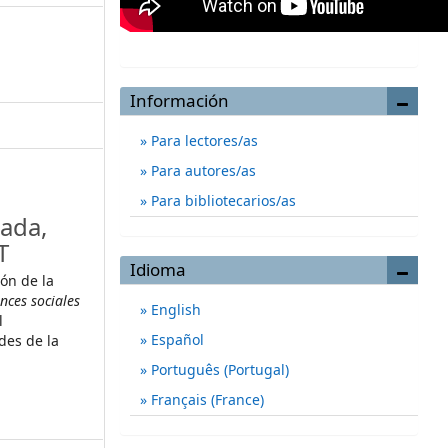
Información
Para lectores/as
Para autores/as
Para bibliotecarios/as
ada,
T
Idioma
ión de la
nces sociales
English
l
Español
es de la
Português (Portugal)
Français (France)