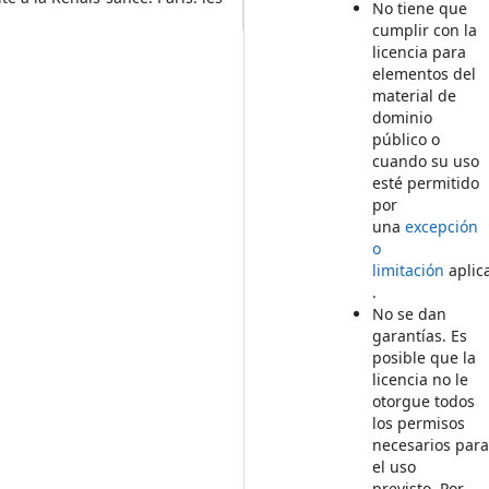
No tiene que
cumplir con la
licencia para
elementos del
material de
dominio
público o
cuando su uso
esté permitido
por
una
excepción
o
limitación
aplic
.
No se dan
garantías. Es
posible que la
licencia no le
otorgue todos
los permisos
necesarios par
el uso
previsto. Por