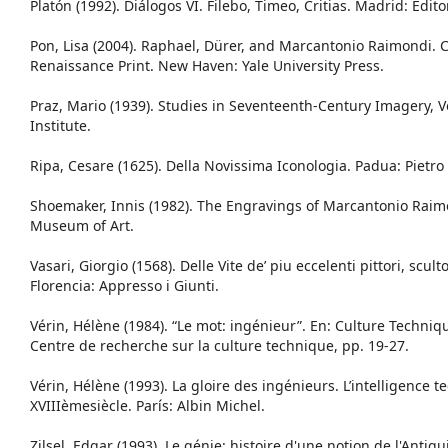
Platón (1992). Diálogos VI. Filebo, Timeo, Critias. Madrid: Edito
Pon, Lisa (2004). Raphael, Dürer, and Marcantonio Raimondi. C
Renaissance Print. New Haven: Yale University Press.
Praz, Mario (1939). Studies in Seventeenth-Century Imagery, V
Institute.
Ripa, Cesare (1625). Della Novissima Iconologia. Padua: Pietro 
Shoemaker, Innis (1982). The Engravings of Marcantonio Raim
Museum of Art.
Vasari, Giorgio (1568). Delle Vite de’ piu eccelenti pittori, scultori
Florencia: Appresso i Giunti.
Vérin, Hélène (1984). “Le mot: ingénieur”. En: Culture Techniqu
Centre de recherche sur la culture technique, pp. 19-27.
Vérin, Hélène (1993). La gloire des ingénieurs. L’intelligence
XVIIIèmesiècle. París: Albin Michel.
Zilsel, Edgar (1993). Le génie: histoire d'une notion de l'Antiqu