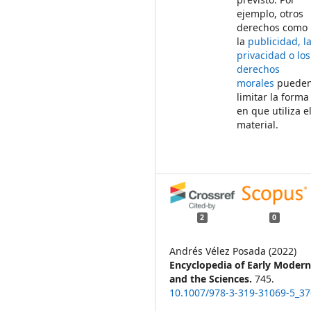
ejemplo, otros
derechos como
la
publicidad, l
privacidad o los
derechos
morales
puede
limitar la forma
en que utiliza e
material.
2
0
Andrés Vélez Posada (2022)
Encyclopedia of Early Moder
and the Sciences.
745.
10.1007/978-3-319-31069-5_3