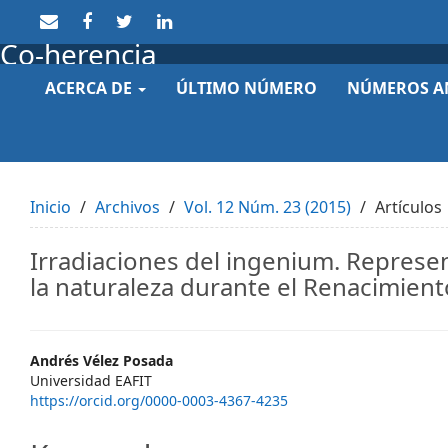
Quick
jump
Co-herencia
to
page
ACERCA DE
ÚLTIMO NÚMERO
NÚMEROS A
content
Main
Navigation
Main
Content
Sidebar
Inicio
Archivos
Vol. 12 Núm. 23 (2015)
Artículos
Irradiaciones del ingenium. Represe
la naturaleza durante el Renacimient
Main
Andrés Vélez Posada
Universidad EAFIT
Article
https://orcid.org/0000-0003-4367-4235
Content