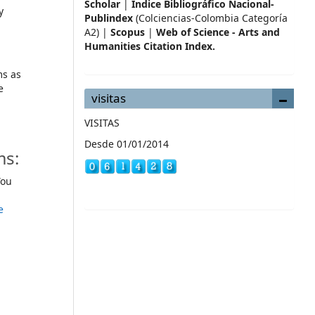
Scholar
|
Índice Bibliográfico Nacional-
y
Publindex
(Colciencias-Colombia Categoría
A2) |
Scopus
|
Web of Science - Arts and
Humanities Citation Index.
ms as
e
visitas
VISITAS
Desde 01/01/2014
ms:
ou
e