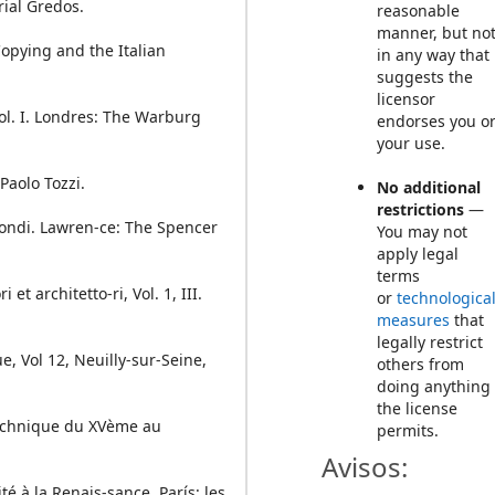
rial Gredos.
reasonable
manner, but no
opying and the Italian
in any way that
suggests the
licensor
ol. I. Londres: The Warburg
endorses you o
your use.
Paolo Tozzi.
No additional
restrictions
—
ondi. Lawren-ce: The Spencer
You may not
apply legal
terms
 et architetto-ri, Vol. 1, III.
or
technologica
measures
that
legally restrict
e, Vol 12, Neuilly-sur-Seine,
others from
doing anything
the license
 technique du XVème au
permits.
Avisos:
ité à la Renais-sance. París: les