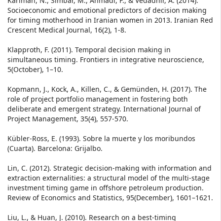
Kariman, N., Simbar, M., Ahmadi, F., & Vedadhir, A. (2014).
Socioeconomic and emotional predictors of decision making
for timing motherhood in Iranian women in 2013. Iranian Red
Crescent Medical Journal, 16(2), 1-8.
Klapproth, F. (2011). Temporal decision making in
simultaneous timing. Frontiers in integrative neuroscience,
5(October), 1–10.
Kopmann, J., Kock, A., Killen, C., & Gemünden, H. (2017). The
role of project portfolio management in fostering both
deliberate and emergent strategy. International Journal of
Project Management, 35(4), 557-570.
Kübler-Ross, E. (1993). Sobre la muerte y los moribundos
(Cuarta). Barcelona: Grijalbo.
Lin, C. (2012). Strategic decision-making with information and
extraction externalities: a structural model of the multi-stage
investment timing game in offshore petroleum production.
Review of Economics and Statistics, 95(December), 1601–1621.
Liu, L., & Huan, J. (2010). Research on a best-timing