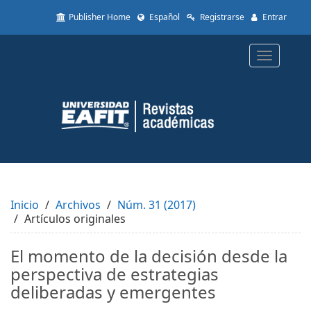
Quick
Publisher Home
Español
Registrarse
Entrar
jump
to
page
Toggle
content
navigatio
Main
Navigation
Main
Content
Sidebar
Inicio
Archivos
Núm. 31 (2017)
Artículos originales
El momento de la decisión desde la
perspectiva de estrategias
deliberadas y emergentes