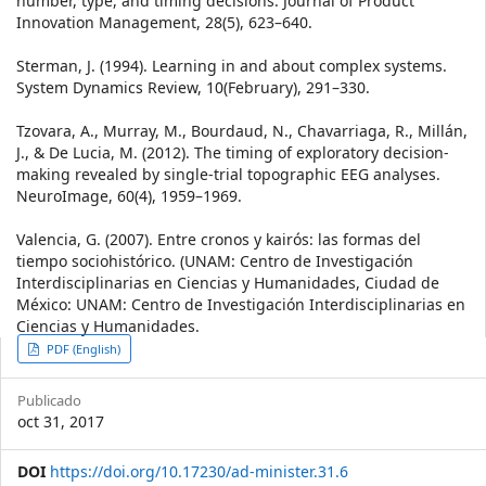
number, type, and timing decisions. Journal of Product
Innovation Management, 28(5), 623–640.
Sterman, J. (1994). Learning in and about complex systems.
System Dynamics Review, 10(February), 291–330.
Tzovara, A., Murray, M., Bourdaud, N., Chavarriaga, R., Millán,
J., & De Lucia, M. (2012). The timing of exploratory decision-
making revealed by single-trial topographic EEG analyses.
NeuroImage, 60(4), 1959–1969.
Valencia, G. (2007). Entre cronos y kairós: las formas del
tiempo sociohistórico. (UNAM: Centro de Investigación
Interdisciplinarias en Ciencias y Humanidades, Ciudad de
México: UNAM: Centro de Investigación Interdisciplinarias en
Ciencias y Humanidades.
Article
PDF (English)
Sidebar
Publicado
oct 31, 2017
DOI
https://doi.org/10.17230/ad-minister.31.6