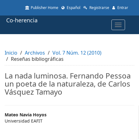
Quick
Publisher Home
Español
Registrarse
Entrar
jump
to
Co-herencia
page
Toggle
content
navigatio
Main
Navigation
Main
Inicio
Content
Archivos
Vol. 7 Núm. 12 (2010)
Reseñas bibliográficas
Sidebar
La nada luminosa. Fernando Pessoa
un poeta de la naturaleza, de Carlos
Vásquez Tamayo
Main
Mateo Navia Hoyos
Universidad EAFIT
Article
Content