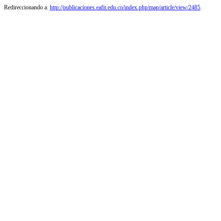
Redireccionando a:
http://publicaciones.eafit.edu.co/index.php/map/article/view/2485
.