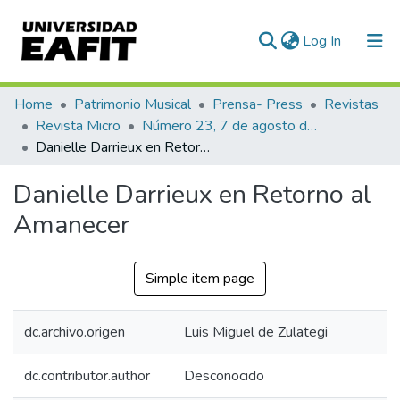
(current)
Log In
Communities & Collections
Home
Patrimonio Musical
Prensa- Press
Revistas
Revista Micro
Número 23, 7 de agosto de 1940
All of DSpace
Danielle Darrieux en Retorno al Amanecer
Statistics
Danielle Darrieux en Retorno al
Amanecer
Simple item page
dc.archivo.origen
Luis Miguel de Zulategi
dc.contributor.author
Desconocido