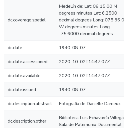
Medellín de: Lat: 06 15 00 N
degrees minutes Lat: 6.2500
dc.coverage.spatial
decimal degrees Long: 075 36 00
W degrees minutes Long:
-75.6000 decimal degrees
dc.date
1940-08-07
dc.date.accessioned
2020-10-02T14:47:07Z
dc.date.available
2020-10-02T14:47:07Z
dc.date.issued
1940-08-07
dc.description.abstract
Fotografía de Danielle Darrieux
Biblioteca Luis Echavarría Villegas,
dc.description.other
Sala de Patrimonio Documental