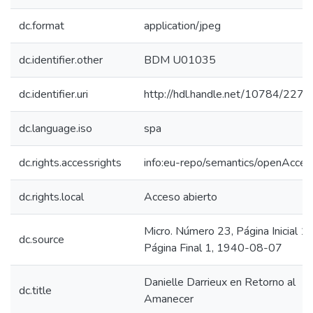
dc.format
application/jpeg
dc.identifier.other
BDM U01035
dc.identifier.uri
http://hdl.handle.net/10784/2273
dc.language.iso
spa
dc.rights.accessrights
info:eu-repo/semantics/openAcces
dc.rights.local
Acceso abierto
Micro. Número 23, Página Inicial 1,
dc.source
Página Final 1, 1940-08-07
Danielle Darrieux en Retorno al
dc.title
Amanecer