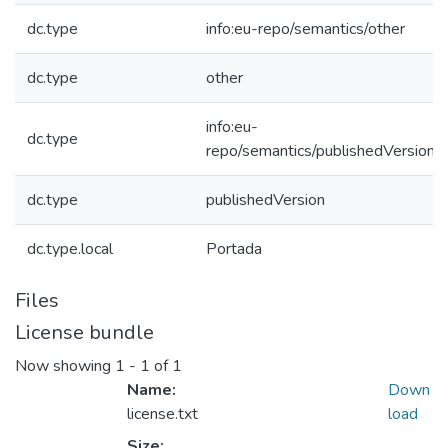
dc.type
info:eu-repo/semantics/other
dc.type
other
info:eu-
dc.type
repo/semantics/publishedVersion
dc.type
publishedVersion
dc.type.local
Portada
Files
License bundle
Now showing
1 - 1 of 1
Name:
Down
license.txt
load
Size: