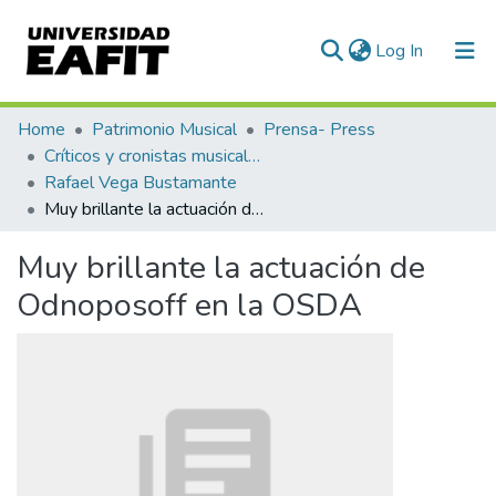
(current)
Log In
Communities & Collections
Home
Patrimonio Musical
Prensa- Press
Críticos y cronistas musicales
All of DSpace
Rafael Vega Bustamante
Muy brillante la actuación de Odnoposoff en la OSDA
Statistics
Muy brillante la actuación de
Odnoposoff en la OSDA