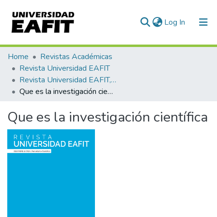
(current)
Log In
Communities & Collections
Home
Revistas Académicas
Revista Universidad EAFIT
All of DSpace
Revista Universidad EAFIT, Vol. 01, Núm. 01 (1965)
Que es la investigación científica
Statistics
Que es la investigación científica