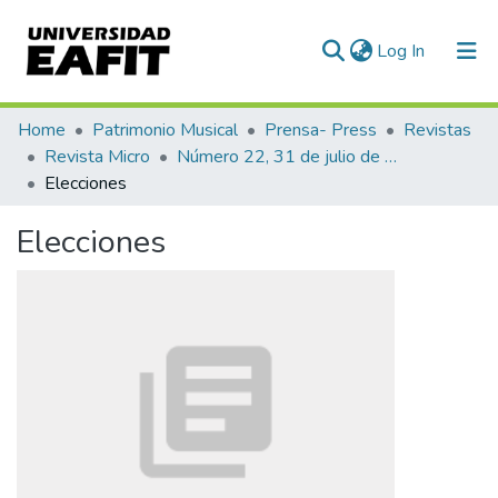
(current)
Log In
Communities & Collections
Home
Patrimonio Musical
Prensa- Press
Revistas
Revista Micro
Número 22, 31 de julio de 1940
All of DSpace
Elecciones
Statistics
Elecciones