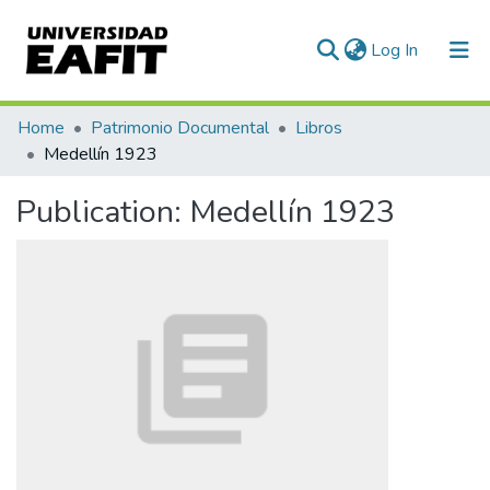
(current)
Log In
Communities & Collections
Home
Patrimonio Documental
Libros
Medellín 1923
All of DSpace
Publication:
Medellín 1923
Statistics