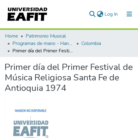
(current)
Log In
Communities & Collections
Home
Patrimonio Musical
Programas de mano - Hand programs
Colombia
All of DSpace
Primer día del Primer Festival de Música Religiosa Santa Fe de Antioquia 1974
Statistics
Primer día del Primer Festival de
Música Religiosa Santa Fe de
Antioquia 1974