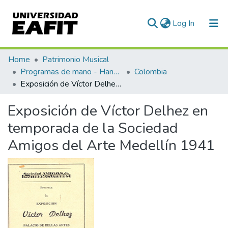
(current)
Log In
Communities & Collections
Home
Patrimonio Musical
Programas de mano - Hand programs
Colombia
All of DSpace
Exposición de Víctor Delhez en temporada de la Sociedad Amigos del Arte Medellín 1941
Statistics
Exposición de Víctor Delhez en
temporada de la Sociedad
Amigos del Arte Medellín 1941