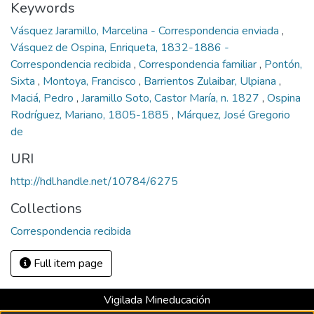
Keywords
Vásquez Jaramillo, Marcelina - Correspondencia enviada
,
Vásquez de Ospina, Enriqueta, 1832-1886 -
Correspondencia recibida
,
Correspondencia familiar
,
Pontón,
Sixta
,
Montoya, Francisco
,
Barrientos Zulaibar, Ulpiana
,
Maciá, Pedro
,
Jaramillo Soto, Castor María, n. 1827
,
Ospina
Rodríguez, Mariano, 1805-1885
,
Márquez, José Gregorio
de
URI
http://hdl.handle.net/10784/6275
Collections
Correspondencia recibida
Full item page
Vigilada Mineducación