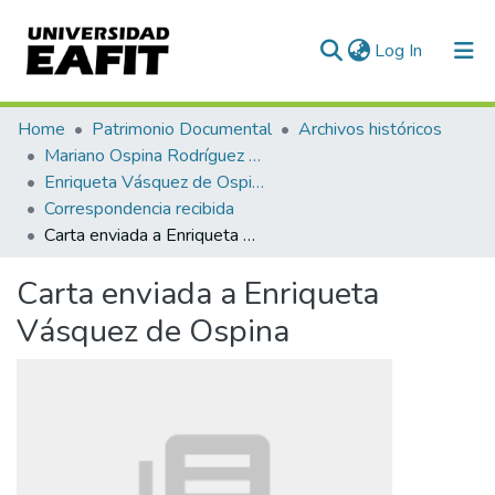
(current)
Log In
Communities & Collections
Home
Patrimonio Documental
Archivos históricos
Mariano Ospina Rodríguez (1826 -1912)
All of DSpace
Enriqueta Vásquez de Ospina
Correspondencia recibida
Statistics
Carta enviada a Enriqueta Vásquez de Ospina
Carta enviada a Enriqueta
Vásquez de Ospina