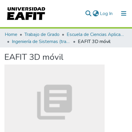
(current)
Log In
Communities & Collections
Home
Trabajo de Grado
Escuela de Ciencias Aplicadas e Ingeniería
Ingeniería de Sistemas (trabajo de grado)
EAFIT 3D móvil
All of DSpace
EAFIT 3D móvil
Statistics