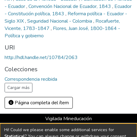
- Ecuador
,
Convención Nacional de Ecuador, 1843
,
Ecuador
- Constitución política, 1843
,
Reforma política - Ecuador -
Siglo XIX
,
Seguridad Nacional - Colombia
,
Rocafuerte,
Vicente, 1783-1847
,
Flores, Juan José, 1800-1864 -
Política y gobierno
URI
http://hdl.handle.net/10784/2063
Colecciones
Correspondencia recibida
Cargar más
Página completa del ítem
Vigilada Mineducación
Universidad con Acreditación Institucional hasta 2026 -
Hi! Could we please enable some additional services for
Resolución MEN 2158 de 2018
Statistical
? You can always change or withdraw your consent