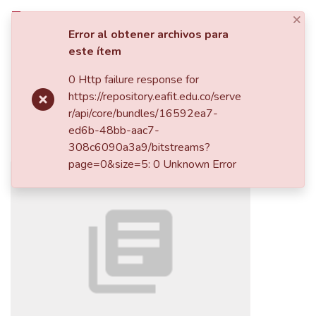
×
Iniciar sesión
Error al obtener archivos para
este ítem
Estadísticas
0 Http failure response for
Inicio
https://repository.eafit.edu.co/serve
Carta enviada a Mariano Ospina
r/api/core/bundles/16592ea7-
ed6b-48bb-aac7-
Rodríguez
308c6090a3a9/bitstreams?
page=0&size=5: 0 Unknown Error