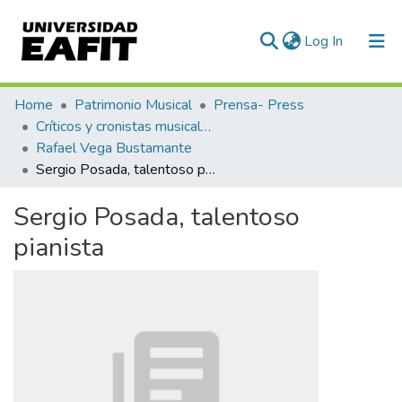
(current)
Log In
Communities & Collections
Home
Patrimonio Musical
Prensa- Press
Críticos y cronistas musicales
All of DSpace
Rafael Vega Bustamante
Sergio Posada, talentoso pianista
Statistics
Sergio Posada, talentoso
pianista