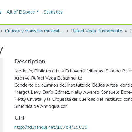
s
All of DSpace
Statistics
Críticos y cronistas musicales
Rafael Vega Bustamante
E
y
Description
Medellín, Biblioteca Luis Echavarría Villegas, Sala de Pa
Archivo Rafael Vega Bustamante
Concierto de alumnos del Instituto de Bellas Artes, dond
Margot Levy, Darío Gómez, Nelly Alvarez, Consuelo Echever
Ketty Chvatal y la Orquesta de Cuerdas del Instituto; con
Sinfónica de Antioquia con
URI
http://hdl.handle.net/10784/19639