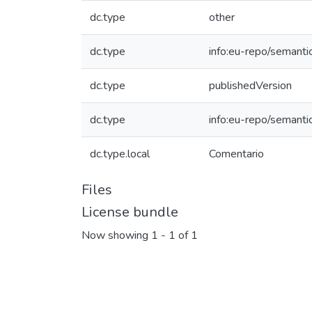
dc.type
other
dc.type
info:eu-repo/semanti
dc.type
publishedVersion
dc.type
info:eu-repo/semanti
dc.type.local
Comentario
Files
License bundle
Now showing
1 - 1 of 1