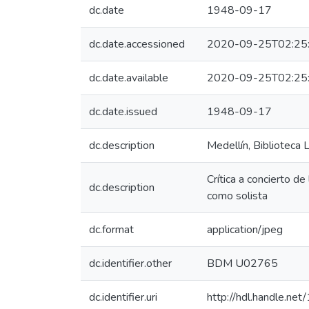
dc.date
1948-09-17
dc.date.accessioned
2020-09-25T02:25
dc.date.available
2020-09-25T02:25
dc.date.issued
1948-09-17
dc.description
Medellín, Biblioteca
Crítica a concierto d
dc.description
como solista
dc.format
application/jpeg
dc.identifier.other
BDM U02765
dc.identifier.uri
http://hdl.handle.n