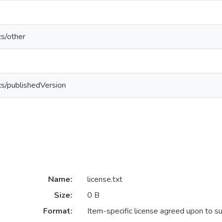
cs/other
cs/publishedVersion
Name:
license.txt
Size:
0 B
Format:
Item-specific license agreed upon to s