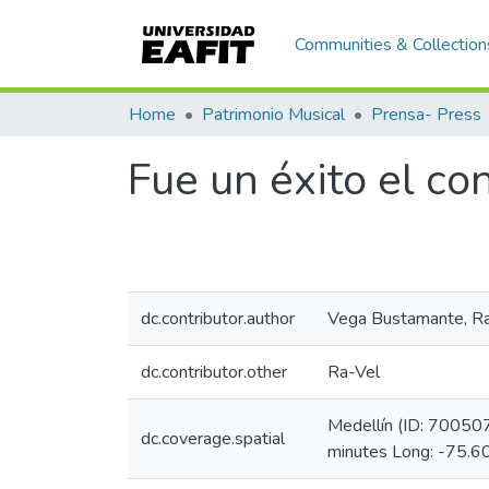
Communities & Collection
Home
Patrimonio Musical
Prensa- Press
Fue un éxito el co
dc.contributor.author
Vega Bustamante, Ra
dc.contributor.other
Ra-Vel
Medellín (ID: 70050
dc.coverage.spatial
minutes Long: -75.6