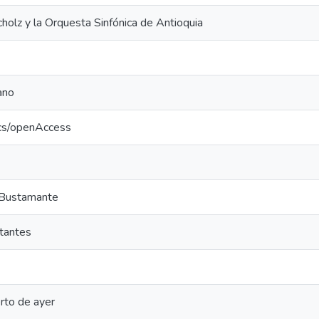
holz y la Orquesta Sinfónica de Antioquia
ano
ics/openAccess
 Bustamante
ntantes
erto de ayer