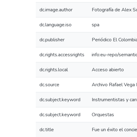
dc.image.author
Fotografía de Alex Sc
dc.language.iso
spa
dc.publisher
Periódico El Colombi
dc.rights.accessrights
info:eu-repo/semant
dc.rights.local
Acceso abierto
dc.source
Archivo Rafael Vega
dc.subject.keyword
Instrumentistas y ca
dc.subject.keyword
Orquestas
dc.title
Fue un éxito el conci