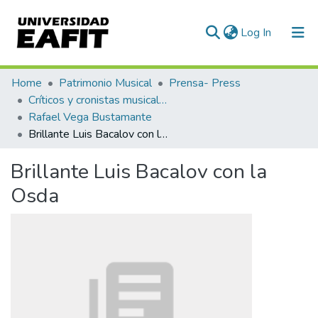
(current)
Log In
Communities & Collections
Home
Patrimonio Musical
Prensa- Press
Críticos y cronistas musicales
All of DSpace
Rafael Vega Bustamante
Brillante Luis Bacalov con la Osda
Statistics
Brillante Luis Bacalov con la
Osda