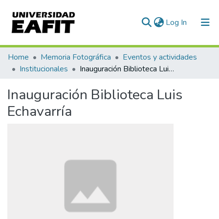
(current)
Log In
Communities & Collections
Home
Memoria Fotográfica
Eventos y actividades
Institucionales
Inauguración Biblioteca Luis Echavarría
All of DSpace
Inauguración Biblioteca Luis
Statistics
Echavarría