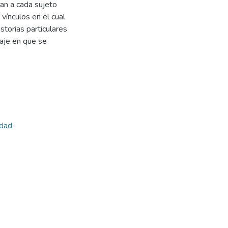
ran a cada sujeto
vínculos en el cual
torias particulares
uaje en que se
idad-