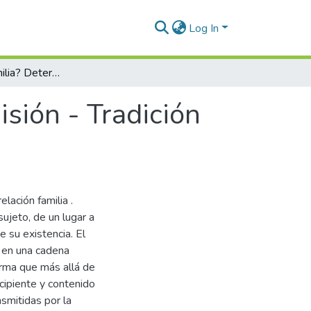
Log In
¿Qué es la Familia? Determinismo - Transmisión - Tradición ¿Qué es la Familia?
sión - Tradición
elación familia .
sujeto, de un lugar a
e su existencia. El
a en una cadena
forma que más allá de
cipiente y contenido
nsmitidas por la