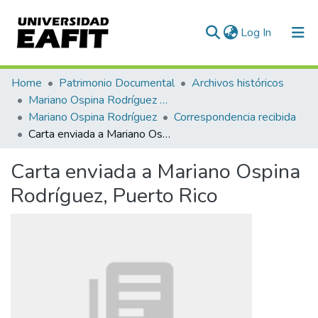
(current)
Log In
Communities & Collections
Home
Patrimonio Documental
Archivos históricos
Mariano Ospina Rodríguez (1826 -1912)
All of DSpace
Mariano Ospina Rodríguez
Correspondencia recibida
Carta enviada a Mariano Ospina Rodríguez, Puerto Rico
Statistics
Carta enviada a Mariano Ospina
Rodríguez, Puerto Rico