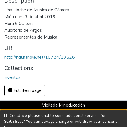
Description
Una Noche de Música de Cámara
Miércoles 3 de abril 2019
Hora 6:00 p.m.
Auditorio de Argos
Representantes de Música
URI
http://hdl.handle.net/10784/13528
Collections
Eventos
Full item page
Vigilada Mineducación
Universidad con Acreditación Institucional hasta 2026 -
Hi! Could we please enable some additional services for
Resolución MEN 2158 de 2018
Statistical
? You can always change or withdraw your consent