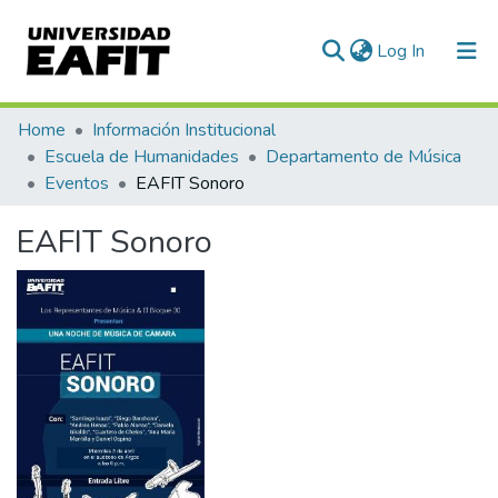
(current)
Log In
Communities & Collections
Home
Información Institucional
Escuela de Humanidades
Departamento de Música
All of DSpace
Eventos
EAFIT Sonoro
Statistics
EAFIT Sonoro